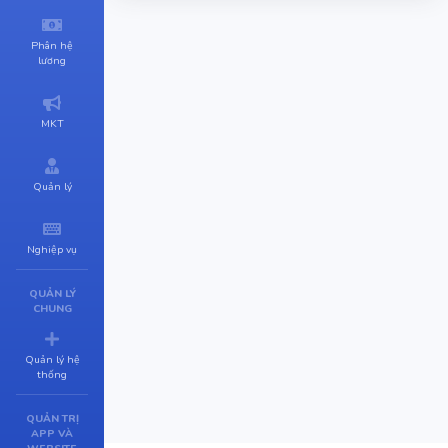
Phân hệ
lương
MKT
Quản lý
Nghiệp vụ
QUẢN LÝ
CHUNG
Quản lý hệ
thống
QUẢN TRỊ
APP VÀ