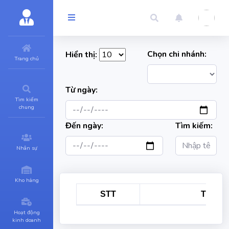
Chọn chi nhánh:
Hiển thị:
Trang chủ
Từ ngày:
Tìm kiếm
chung
Đến ngày:
Tìm kiếm:
Nhân sự
Kho hàng
STT
Tên kh
Hoạt động
kinh doanh