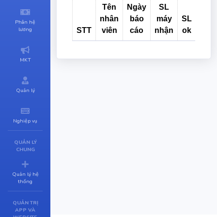
Tên
Ngày
SL
SL
nhân
báo
máy
SL
sửa
Phân hệ
lương
STT
viên
cáo
nhận
ok
chữ
MKT
Quản lý
Nghiệp vụ
QUẢN LÝ
CHUNG
Quản lý hệ
thống
QUẢN TRỊ
APP VÀ