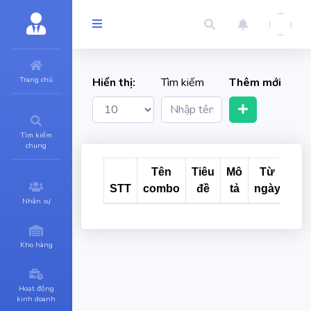
Trang chủ
Hiển thị:
Tìm kiếm
Thêm mới
Tìm kiếm
chung
Tên
Tiêu
Mô
Từ
Đế
STT
combo
đề
tả
ngày
ng
Nhân sự
Kho hàng
Hoạt động
kinh doanh