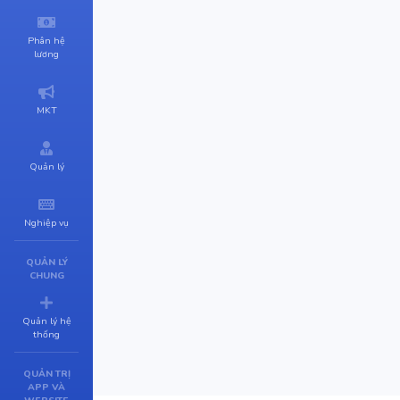
Phân hệ
lương
MKT
Quản lý
Nghiệp vụ
QUẢN LÝ
CHUNG
Quản lý hệ
thống
QUẢN TRỊ
APP VÀ